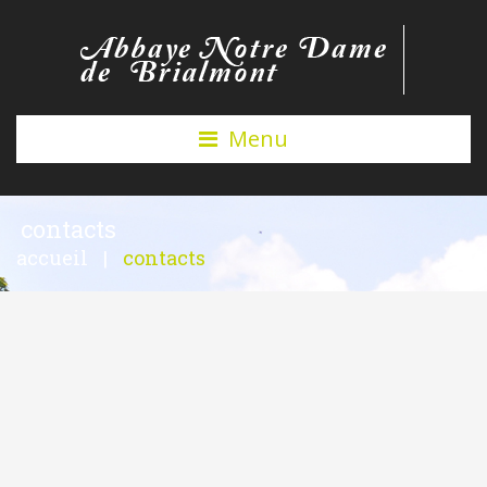
Menu
contacts
accueil
|
contacts