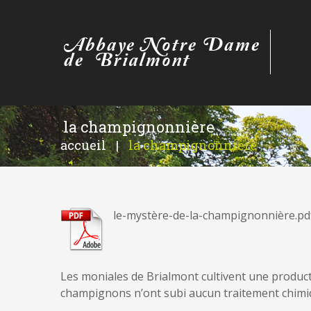
la champignonnière
accueil
|
la champignonnière
le-mystère-de-la-champignonnière.pd
Les moniales de Brialmont cultivent une product
champignons n’ont subi aucun traitement chimiq